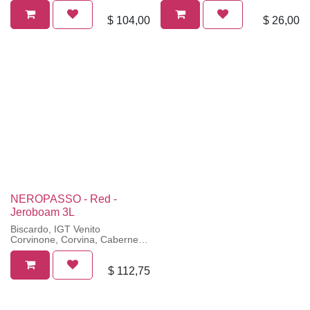
Semillon
$
104,00
$
26,00
NEROPASSO - Red -
Jeroboam 3L
Biscardo, IGT Venito
Corvinone, Corvina, Cabernet,
Merlot
$
112,75