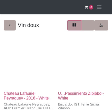
0
Vin doux
Chateau Lafaurie
U…Passimiento Zibibbo -
Peyraguey - 2016 - White
White
Chateau Lafaurie Peyraguey,
Biscardo, IGT Terre Sicilia
AOP Premier Grand Cru Classe
Zibibbo
- Sauterne